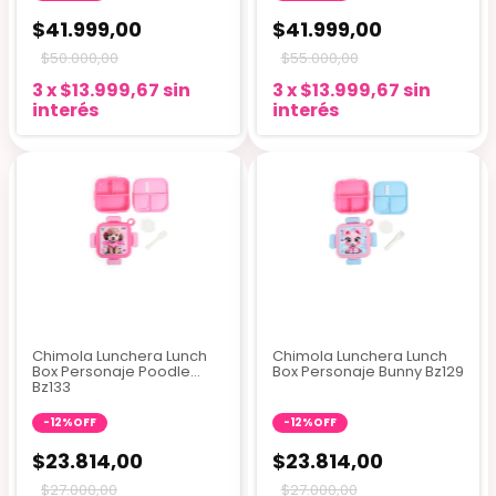
$41.999,00
$41.999,00
$50.000,00
$55.000,00
3
x
$13.999,67
sin
3
x
$13.999,67
sin
interés
interés
Chimola Lunchera Lunch
Chimola Lunchera Lunch
Box Personaje Poodle
Box Personaje Bunny Bz129
Bz133
-
12
%
OFF
-
12
%
OFF
$23.814,00
$23.814,00
$27.000,00
$27.000,00