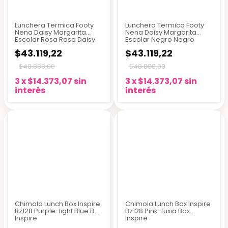
Lunchera Termica Footy
Lunchera Termica Footy
Nena Daisy Margarita
Nena Daisy Margarita
Escolar Rosa Rosa Daisy
Escolar Negro Negro
Daisy
$43.119,22
$43.119,22
$48.888,00
$48.888,00
3
x
$14.373,07
sin
3
x
$14.373,07
sin
interés
interés
Chimola Lunch Box Inspire
Chimola Lunch Box Inspire
Bz128 Purple-light Blue Box
Bz128 Pink-fuxia Box
Inspire
Inspire