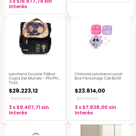
3
x
$16.977,78
sin
interés
+3
Lunchera Escolar Fútbol
Chimola Lunchera Lunch
Copa Del Mundo - Phi Phi
Box Personaje Cat Bz131
Toys
$28.223,12
$23.814,00
$31.999,00
$27.000,00
3
x
$9.407,71
sin
3
x
$7.938,00
sin
interés
interés