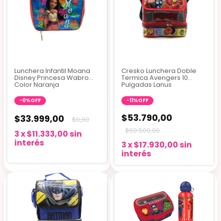
Lunchera Infantil Moana
Cresko Lunchera Doble
Disney Princesa Wabro
Termica Avengers 10
Color Naranja
Pulgadas Lanus
-
0
%
OFF
-
11
%
OFF
$53.790,00
$33.999,00
$0,00
$60.500,00
3
x
$11.333,00
sin
interés
3
x
$17.930,00
sin
interés