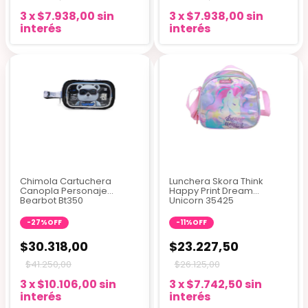
3
x
$7.938,00
sin
3
x
$7.938,00
sin
interés
interés
Chimola Cartuchera
Lunchera Skora Think
Canopla Personaje
Happy Print Dream
Bearbot Bt350
Unicorn 35425
-
27
%
OFF
-
11
%
OFF
$30.318,00
$23.227,50
$41.250,00
$26.125,00
3
x
$10.106,00
sin
3
x
$7.742,50
sin
interés
interés