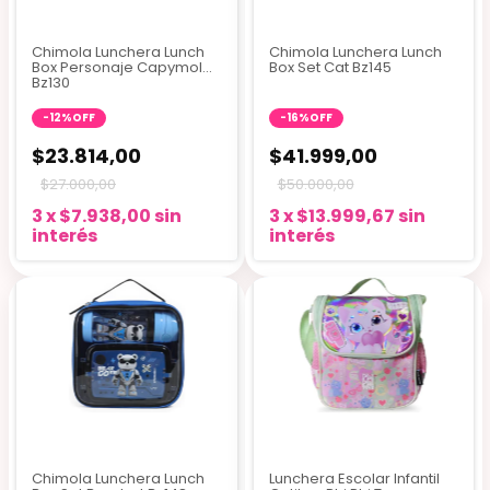
Chimola Lunchera Lunch
Chimola Lunchera Lunch
Box Personaje Capymola
Box Set Cat Bz145
Bz130
-
12
%
OFF
-
16
%
OFF
$23.814,00
$41.999,00
$27.000,00
$50.000,00
3
x
$7.938,00
sin
3
x
$13.999,67
sin
interés
interés
Chimola Lunchera Lunch
Lunchera Escolar Infantil