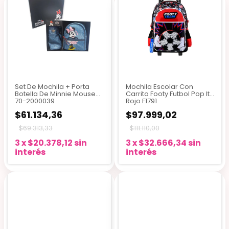
Set De Mochila + Porta
Mochila Escolar Con
Botella De Minnie Mouse
Carrito Footy Futbol Pop It
70-2000039
Rojo F1791
$61.134,36
$97.999,02
$69.313,33
$111.110,00
3
x
$20.378,12
sin
3
x
$32.666,34
sin
interés
interés