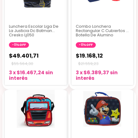
Lunchera Escolar Liga De
Combo Lonchera
La Justicia Dc Batman
Rectangular C Cubiertos Y
Cresko Lj050
Botella De Alumino
-
11
%
OFF
-
11
%
OFF
$49.401,71
$19.168,12
$55.564,30
$21.559,23
3
x
$16.467,24
sin
3
x
$6.389,37
sin
interés
interés