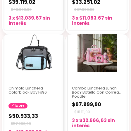
$39.119,02
$33.251,02
$43.998,90
$37.398,90
3
x
$13.039,67
sin
3
x
$11.083,67
sin
interés
interés
Chimola Lunchera
Combo Lunchera Lunch
Colorblock Boy Fs96
Box Y Botella Con Correa
Poodle
$97.999,90
-
11
%
OFF
$111.111,00
$50.933,33
3
x
$32.666,63
sin
$57.286,98
interés