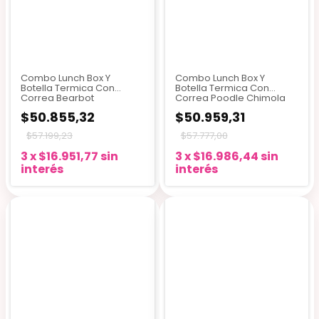
Combo Lunch Box Y
Combo Lunch Box Y
Botella Termica Con
Botella Termica Con
Correa Bearbot
Correa Poodle Chimola
$50.855,32
$50.959,31
$57.199,23
$57.777,00
3
x
$16.951,77
sin
3
x
$16.986,44
sin
interés
interés