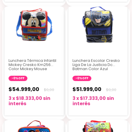
Lunchera Térmica Infantil
Lunchera Escolar Cresko
Mickey Cresko Km256
Liga De La Justicia Dc
Color Mickey Mouse
Batman Color Azul
-
0
%
OFF
-
0
%
OFF
$54.999,00
$51.999,00
$0,00
$0,00
3
x
$18.333,00
sin
3
x
$17.333,00
sin
interés
interés