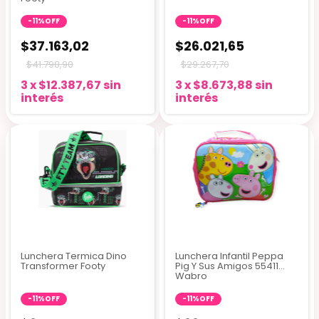
-
11
%
OFF
-
11
%
OFF
$37.163,02
$26.021,65
$41.798,90
$29.267,70
3
x
$12.387,67
sin
3
x
$8.673,88
sin
interés
interés
Lunchera Termica Dino
Lunchera Infantil Peppa
Transformer Footy
Pig Y Sus Amigos 55411
Wabro
-
11
%
OFF
-
11
%
OFF