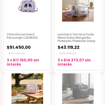
Chimola Lunchera
Lunchera Termica Footy
Personaje Cat Bt332
Nena Daisy Margarita
Plateado Plateado Daisy
$51.450,00
$43.119,22
$75.000,00
$48.888,00
3
x
$17.150,00
sin
3
x
$14.373,07
sin
interés
interés