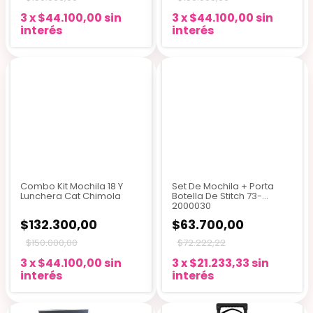
3
x
$44.100,00
sin
3
x
$44.100,00
sin
interés
interés
Combo Kit Mochila 18 Y
Set De Mochila + Porta
Lunchera Cat Chimola
Botella De Stitch 73-
2000030
$132.300,00
$63.700,00
$150.000,00
$72.222,22
3
x
$44.100,00
sin
3
x
$21.233,33
sin
interés
interés