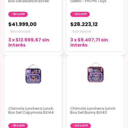
Box Set Bearbot Bz148
Gatito - Phi Phi Toys
-
16
%
OFF
-
12
%
OFF
$41.999,00
$28.223,12
$50.000,00
$31.999,00
3
x
$13.999,67
sin
3
x
$9.407,71
sin
interés
interés
Chimola Lunchera Lunch
Chimola Lunchera Lunch
Box Set Capymola Bz144
Box Set Bunny Bz143
-
16
%
OFF
-
24
%
OFF