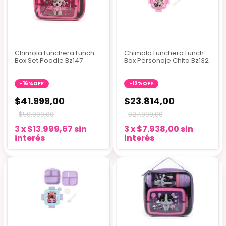
Chimola Lunchera Lunch
Chimola Lunchera Lunch
Box Set Poodle Bz147
Box Personaje Chita Bz132
-
16
%
OFF
-
12
%
OFF
$41.999,00
$23.814,00
$50.000,00
$27.000,00
3
x
$13.999,67
sin
3
x
$7.938,00
sin
interés
interés