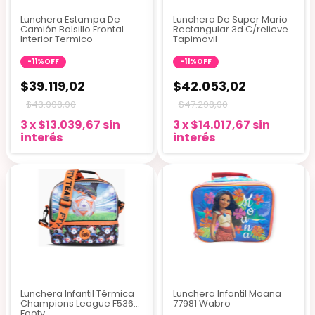
Lunchera Estampa De
Lunchera De Super Mario
Camión Bolsillo Frontal
Rectangular 3d C/relieve
Interior Termico
Tapimovil
-
11
%
OFF
-
11
%
OFF
$39.119,02
$42.053,02
$43.998,90
$47.298,90
3
x
$13.039,67
sin
3
x
$14.017,67
sin
interés
interés
Lunchera Infantil Térmica
Lunchera Infantil Moana
Champions League F5365
77981 Wabro
Footy