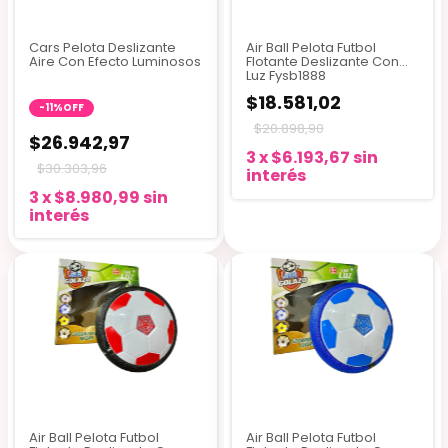
Cars Pelota Deslizante
Air Ball Pelota Futbol
Aire Con Efecto Luminosos
Flotante Deslizante Con
Luz Fysb1888
$18.581,02
-
11
%
OFF
$20.898,90
$26.942,97
3
x
$6.193,67
sin
$30.303,96
interés
3
x
$8.980,99
sin
interés
Air Ball Pelota Futbol
Air Ball Pelota Futbol