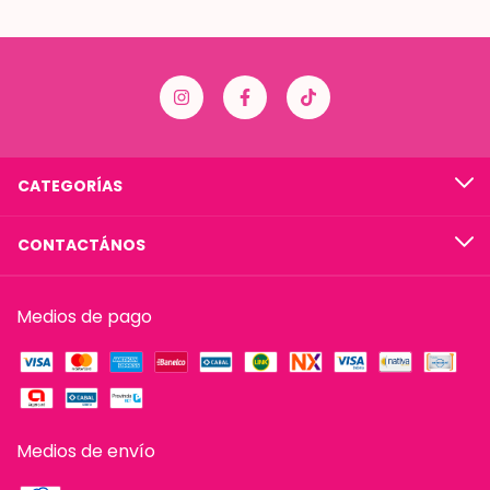
CATEGORÍAS
CONTACTÁNOS
Medios de pago
Medios de envío