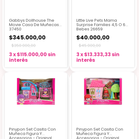
Gabbys Dollhouse The
Little Live Pets Mama
Movie Casa De Muñecas
Surprise Families 4,5 O 6
37450
Bebes 26659
$345.000,00
$40.000,00
$350.000,00
$45.000,00
3
x
$115.000,00
sin
3
x
$13.333,33
sin
interés
interés
Pinypon Set Casita Con
Pinypon Set Casita Con
Muñeca Figura Y
Muñeca Figura Y
Accesorios - Original
Accesorios - Original