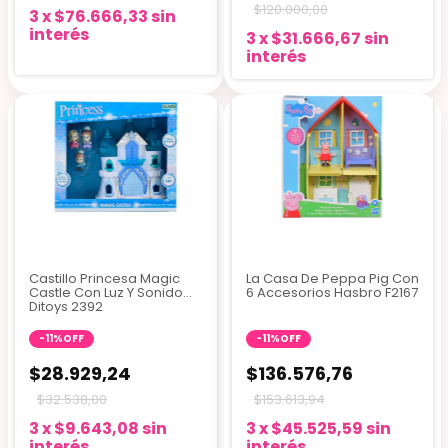
$120.000,00
3
x
$76.666,33
sin
interés
3
x
$31.666,67
sin
interés
Castillo Princesa Magic
La Casa De Peppa Pig Con
Castle Con Luz Y Sonido
6 Accesorios Hasbro F2167
Ditoys 2392
-
11
%
OFF
-
11
%
OFF
$28.929,24
$136.576,76
$32.538,00
$153.613,94
3
x
$9.643,08
sin
3
x
$45.525,59
sin
interés
interés