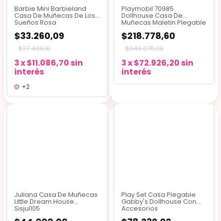
Barbie Mini Barbieland
Playmobil 70985
Casa De Muñecas De Los
Dollhouse Casa De
Sueños Rosa
Muñecas Maletin Plegable
$33.260,09
$218.778,60
$37.409,10
$246.070,00
3
x
$11.086,70
sin
3
x
$72.926,20
sin
interés
interés
+2
Juliana Casa De Muñecas
Play Set Casa Plegable
Little Dream House
Gabby's Dollhouse Con
Sisjul105
Accesorios