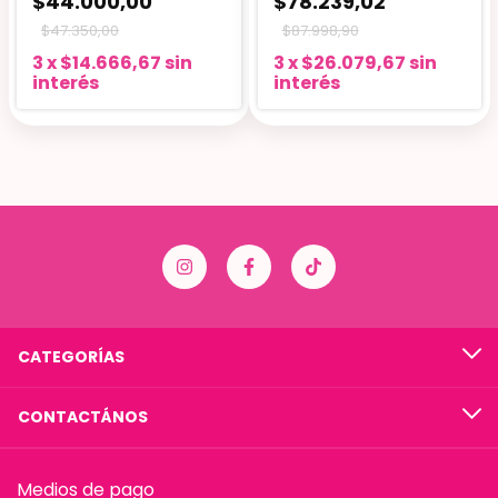
$44.000,00
$78.239,02
$47.350,00
$87.998,90
3
x
$14.666,67
sin
3
x
$26.079,67
sin
interés
interés
CATEGORÍAS
CONTACTÁNOS
Medios de pago