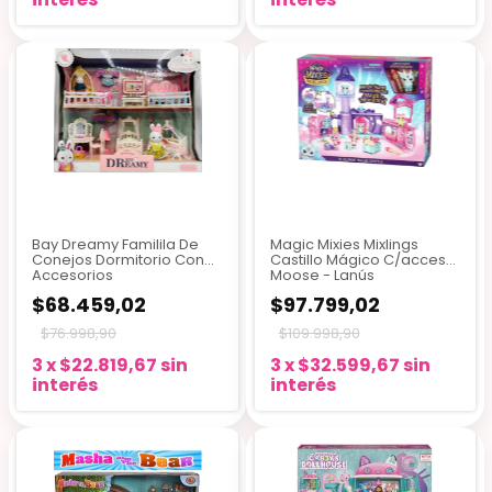
Bay Dreamy Familila De
Magic Mixies Mixlings
Conejos Dormitorio Con
Castillo Mágico C/acces
Accesorios
Moose - Lanús
$68.459,02
$97.799,02
$76.998,90
$109.998,90
3
x
$22.819,67
sin
3
x
$32.599,67
sin
interés
interés