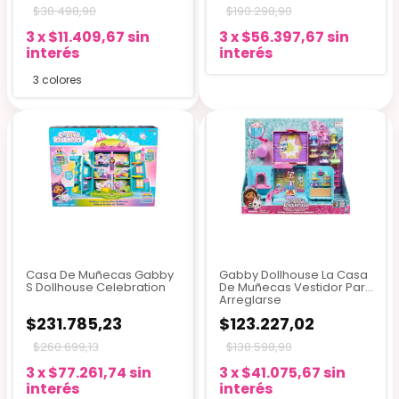
$38.498,90
$190.298,90
3
x
$11.409,67
sin
3
x
$56.397,67
sin
interés
interés
3 colores
Casa De Muñecas Gabby
Gabby Dollhouse La Casa
S Dollhouse Celebration
De Muñecas Vestidor Para
Arreglarse
$231.785,23
$123.227,02
$260.699,13
$138.598,90
3
x
$77.261,74
sin
3
x
$41.075,67
sin
interés
interés