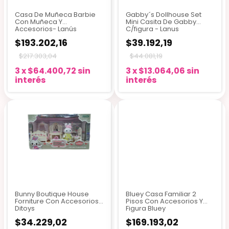
Casa De Muñeca Barbie
Gabby´s Dollhouse Set
Con Muñeca Y
Mini Casita De Gabby
Accesorios- Lanús
C/figura - Lanus
$193.202,16
$39.192,19
$217.303,04
$44.081,19
3
x
$64.400,72
sin
3
x
$13.064,06
sin
interés
interés
Bunny Boutique House
Bluey Casa Familiar 2
Forniture Con Accesorios
Pisos Con Accesorios Y
Ditoys
Figura Bluey
$34.229,02
$169.193,02