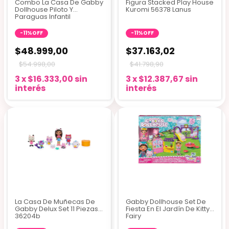
Combo La Casa De Gabby
Figura Stacked Play House
Dollhouse Piloto Y
Kuromi 56378 Lanus
Paraguas Infantil
-
11
%
OFF
-
11
%
OFF
$48.999,00
$37.163,02
$54.998,00
$41.798,90
3
x
$16.333,00
sin
3
x
$12.387,67
sin
interés
interés
3 colores
La Casa De Muñecas De
Gabby Dollhouse Set De
Gabby Delux Set 11 Piezas
Fiesta En El Jardín De Kitty
36204b
Fairy