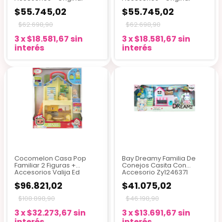
$55.745,02
$55.745,02
$62.698,90
$62.698,90
3
x
$18.581,67
sin
3
x
$18.581,67
sin
interés
interés
Cocomelon Casa Pop
Bay Dreamy Familia De
Familiar 2 Figuras +
Conejos Casita Con
Accesorios Valija Ed
Accesorio Zy1246371
$96.821,02
$41.075,02
$108.898,90
$46.198,90
3
x
$32.273,67
sin
3
x
$13.691,67
sin
interés
interés