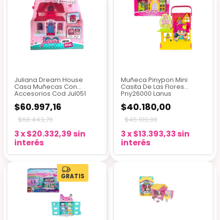
Juliana Dream House
Muñeca Pinypon Mini
Casa Muñecas Con
Casita De Las Flores
Accesorios Cod Jul051
Pny26000 Lanus
$60.997,16
$40.180,00
$68.443,76
$45.100,00
3
x
$20.332,39
sin
3
x
$13.393,33
sin
interés
interés
GRATIS