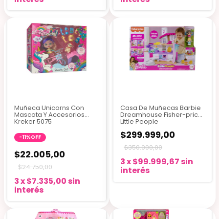
Muñeca Unicorns Con
Casa De Muñecas Barbie
Mascota Y Accesorios
Dreamhouse Fisher-price
Kreker 5075
Little People
$299.999,00
-
11
%
OFF
$350.000,00
$22.005,00
3
x
$99.999,67
sin
$24.750,00
interés
3
x
$7.335,00
sin
interés