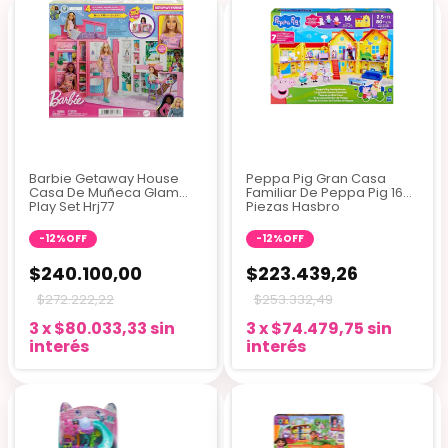
Barbie Getaway House
Peppa Pig Gran Casa
Casa De Muñeca Glam
Familiar De Peppa Pig 16
Play Set Hrj77
Piezas Hasbro
-
12
%
OFF
-
12
%
OFF
$240.100,00
$223.439,26
$272.222,22
$253.332,49
3
x
$80.033,33
sin
3
x
$74.479,75
sin
interés
interés