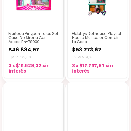
Muñeca Pinypon Tales Set
Gabbys Dollhouse Playset
Casa De Sirena Con
House Multicolor Combina
Acces Pny78000
La Casa
$46.884,97
$53.273,62
$52.733,60
$59.919,20
3
x
$15.628,32
sin
3
x
$17.757,87
sin
interés
interés