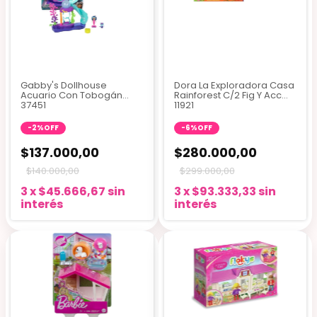
Gabby's Dollhouse
Dora La Exploradora Casa
Acuario Con Tobogán
Rainforest C/2 Fig Y Acc
37451
11921
-
2
%
OFF
-
6
%
OFF
$137.000,00
$280.000,00
$140.000,00
$299.000,00
3
x
$45.666,67
sin
3
x
$93.333,33
sin
interés
interés