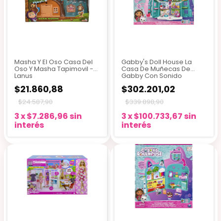
Masha Y El Oso Casa Del
Gabby's Doll House La
Oso Y Masha Tapimovil -
Casa De Muñecas De
Lanus
Gabby Con Sonido
$21.860,88
$302.201,02
$24.587,90
$339.898,90
3
x
$7.286,96
sin
3
x
$100.733,67
sin
interés
interés