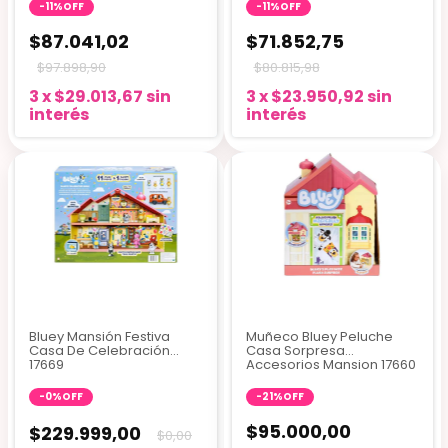
-
11
%
OFF
-
11
%
OFF
$87.041,02
$71.852,75
$97.898,90
$80.815,98
3
x
$29.013,67
sin
3
x
$23.950,92
sin
interés
interés
Bluey Mansión Festiva
Muñeco Bluey Peluche
Casa De Celebración
Casa Sorpresa
17669
Accesorios Mansion 17660
-
0
%
OFF
-
21
%
OFF
$95.000,00
$229.999,00
$0,00