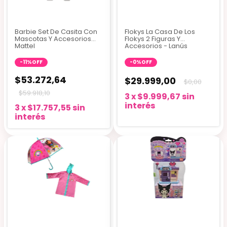
Barbie Set De Casita Con
Flokys La Casa De Los
Mascotas Y Accesorios
Flokys 2 Figuras Y
Mattel
Accesorios - Lanús
-
11
%
OFF
-
0
%
OFF
$53.272,64
$29.999,00
$0,00
$59.918,10
3
x
$9.999,67
sin
interés
3
x
$17.757,55
sin
interés