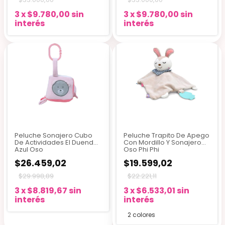
3
x
$9.780,00
sin
3
x
$9.780,00
sin
interés
interés
Peluche Sonajero Cubo
Peluche Trapito De Apego
De Actividades El Duende
Con Mordillo Y Sonajero
Azul Oso
Oso Phi Phi
$26.459,02
$19.599,02
$29.998,89
$22.221,11
3
x
$8.819,67
sin
3
x
$6.533,01
sin
interés
interés
2 colores