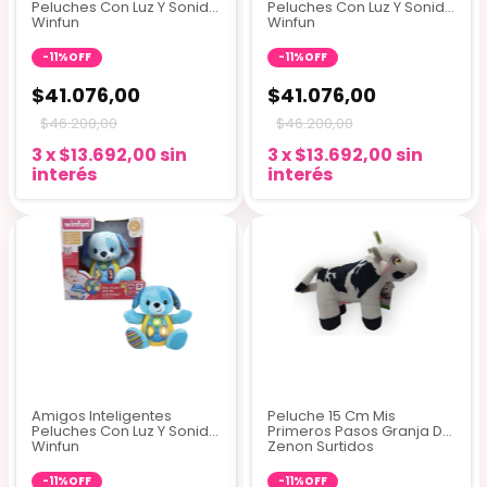
Peluches Con Luz Y Sonido
Peluches Con Luz Y Sonido
Winfun
Winfun
-
11
%
OFF
-
11
%
OFF
$41.076,00
$41.076,00
$46.200,00
$46.200,00
3
x
$13.692,00
sin
3
x
$13.692,00
sin
interés
interés
Amigos Inteligentes
Peluche 15 Cm Mis
Peluches Con Luz Y Sonido
Primeros Pasos Granja De
Winfun
Zenon Surtidos
-
11
%
OFF
-
11
%
OFF