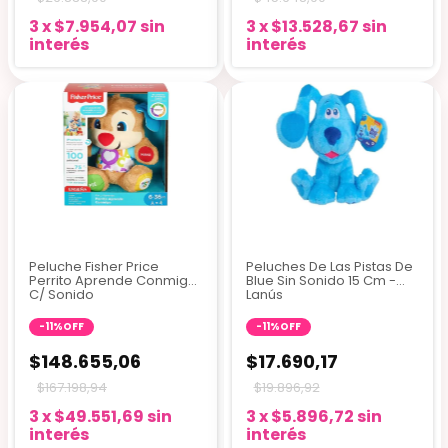
3
x
$7.954,07
sin
3
x
$13.528,67
sin
interés
interés
Peluche Fisher Price
Peluches De Las Pistas De
Perrito Aprende Conmigo
Blue Sin Sonido 15 Cm -
C/ Sonido
Lanús
-
11
%
OFF
-
11
%
OFF
$148.655,06
$17.690,17
$167.198,94
$19.896,92
3
x
$49.551,69
sin
3
x
$5.896,72
sin
interés
interés