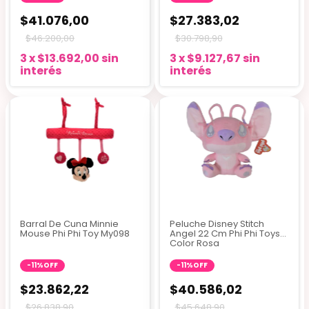
$41.076,00
$27.383,02
$46.200,00
$30.798,90
3
x
$13.692,00
sin
3
x
$9.127,67
sin
interés
interés
4 colores
Barral De Cuna Minnie
Peluche Disney Stitch
Mouse Phi Phi Toy My098
Angel 22 Cm Phi Phi Toys
Color Rosa
-
11
%
OFF
-
11
%
OFF
$23.862,22
$40.586,02
$26.838,90
$45.648,90