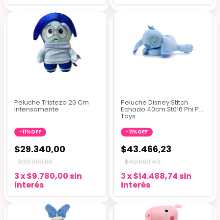
+1
Peluche Tristeza 20 Cm
Peluche Disney Stitch
Intensamente
Echado 40cm St016 Phi Phi
Toys
-
11
%
OFF
-
11
%
OFF
$29.340,00
$43.466,23
$33.000,00
$48.888,40
3
x
$9.780,00
sin
3
x
$14.488,74
sin
interés
interés