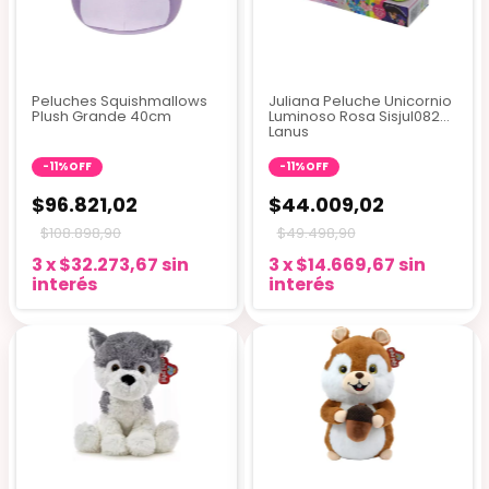
Peluches Squishmallows
Juliana Peluche Unicornio
Plush Grande 40cm
Luminoso Rosa Sisjul082
Lanus
-
11
%
OFF
-
11
%
OFF
$96.821,02
$44.009,02
$108.898,90
$49.498,90
3
x
$32.273,67
sin
3
x
$14.669,67
sin
interés
interés
3 colores