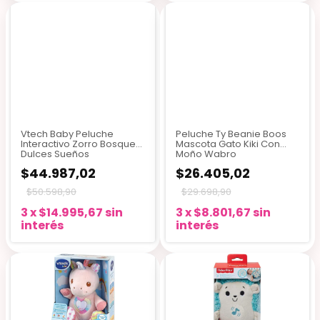
Vtech Baby Peluche
Peluche Ty Beanie Boos
Interactivo Zorro Bosque
Mascota Gato Kiki Con
Dulces Sueños
Moño Wabro
$44.987,02
$26.405,02
$50.598,90
$29.698,90
3
x
$14.995,67
sin
3
x
$8.801,67
sin
interés
interés