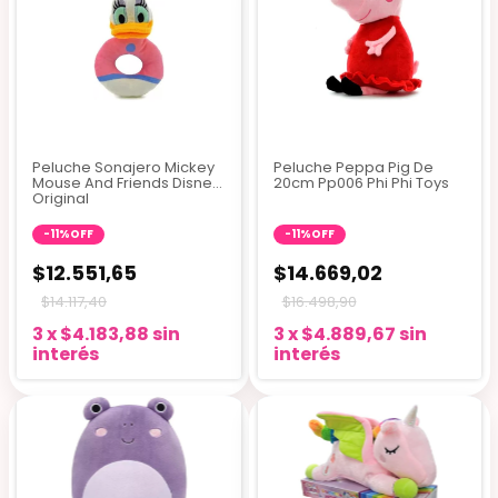
Peluche Sonajero Mickey
Peluche Peppa Pig De
Mouse And Friends Disney
20cm Pp006 Phi Phi Toys
Original
-
11
%
OFF
-
11
%
OFF
$12.551,65
$14.669,02
$14.117,40
$16.498,90
3
x
$4.183,88
sin
3
x
$4.889,67
sin
interés
interés
+1