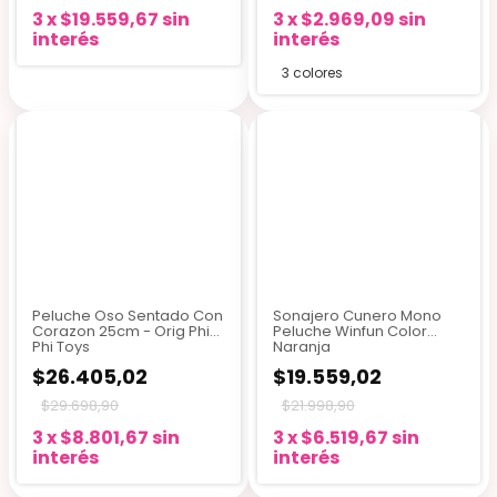
3
x
$19.559,67
sin
3
x
$2.969,09
sin
interés
interés
3 colores
Peluche Oso Sentado Con
Sonajero Cunero Mono
Corazon 25cm - Orig Phi
Peluche Winfun Color
Phi Toys
Naranja
$26.405,02
$19.559,02
$29.698,90
$21.998,90
3
x
$8.801,67
sin
3
x
$6.519,67
sin
interés
interés