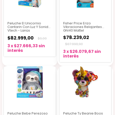
Peluche El Unicornio
Fisher Price Erizo
Cantarin Con Luz Y Sonido
Vibraciones Relajantes
Vtech - Lanús
Ghl40 Mattel
$78.239,02
$82.999,00
$0,00
$87.998,90
3
x
$27.666,33
sin
interés
3
x
$26.079,67
sin
interés
Peluche Bebe Perezoso
Peluche Ty Beanie Boos