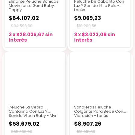
Elefante Peluche Sonidos
Peluche De Caballito Con
Movimiento Gund Baby
Luz Y Sonido Little Pals -
Flappy
Lanús
$84.107,02
$9.069,23
$94.598,90
$10.200,56
3
x
$28.035,67
sin
3
x
$3.023,08
sin
interés
interés
Peluche La Cebra
Sonajeros Peluche
Cantarina Con Luz Y
Colgante Para Bebe Con
Sonido Vtech Baby - Myr
Vibración - Lanús
$58.679,02
$8.907,26
$65.998,90
$10.018,39