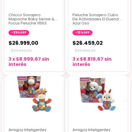
Chicco Sonajero
Peluche Sonajero Cubo
Mapache Baby Sense &
De Actividades El Duende
Focus Peluche 11563
Azul Oso
-
23
%
OFF
-
12
%
OFF
$26.999,00
$26.459,02
$34.999,00
$29.998,89
3
x
$8.999,67
sin
3
x
$8.819,67
sin
interés
interés
Amigos Inteligentes
Amigos Inteligentes