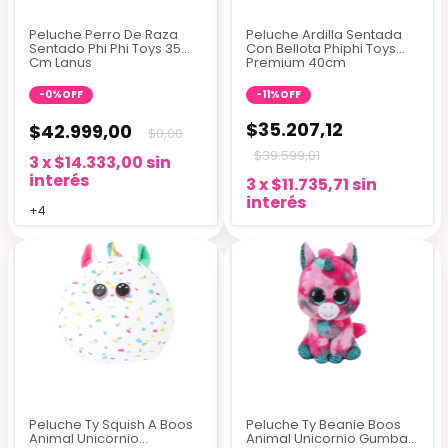
Peluche Perro De Raza
Peluche Ardilla Sentada
Sentado Phi Phi Toys 35
Con Bellota Phiphi Toys
Cm Lanus
Premium 40cm
-
0
%
OFF
-
11
%
OFF
$35.207,12
$42.999,00
$0,00
$39.599,01
3
x
$14.333,00
sin
interés
3
x
$11.735,71
sin
interés
+4
Peluche Ty Squish A Boos
Peluche Ty Beanie Boos
Animal Unicornio
Animal Unicornio Gumball