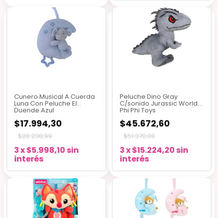
Cunero Musical A Cuerda
Peluche Dino Gray
Luna Con Peluche El
C/sonido Jurassic World
Duende Azul
Phi Phi Toys
$17.994,30
$45.672,60
$20.238,99
$51.370,00
3
x
$5.998,10
sin
3
x
$15.224,20
sin
interés
interés