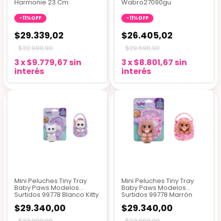
Harmonie 23 Cm
Wabro27090gu
-
11
%
OFF
-
11
%
OFF
$29.339,02
$26.405,02
$32.998,90
$29.698,90
3
x
$9.779,67
sin
3
x
$8.801,67
sin
interés
interés
Mini Peluches Tiny Tray
Mini Peluches Tiny Tray
Baby Paws Modelos
Baby Paws Modelos
Surtidos 99778 Blanco Kitty
Surtidos 99778 Marrón
Claro Cocker
$29.340,00
$29.340,00
$33.000,00
$33.000,00