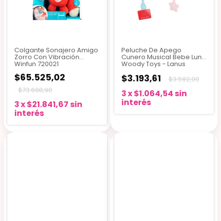
Colgante Sonajero Amigo
Peluche De Apego
Zorro Con Vibración
Cunero Musical Bebe Luna
Winfun 720021
Woody Toys - Lanus
$65.525,02
$3.193,61
$3.592,00
$73.698,90
3
x
$1.064,54
sin
interés
3
x
$21.841,67
sin
interés