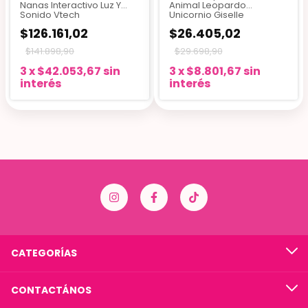
Nanas Interactivo Luz Y
Animal Leopardo
Sonido Vtech
Unicornio Giselle
$126.161,02
$26.405,02
$141.898,90
$29.698,90
3
x
$42.053,67
sin
3
x
$8.801,67
sin
interés
interés
CATEGORÍAS
CONTACTÁNOS