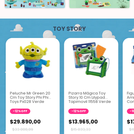
TOY STORY
Peluche Mr Green 20
Pizarra Mágica Toy
Fig
Cm Toy Story Phi Phi
Story 10 Cm Lilypad
Ami
Toys Px028 Verde
Tapimovil 11558 Verde
Con
Claro
-
12
%
OFF
-
12
%
OFF
-
1
$29.890,00
$13.965,00
$1
$33.888,89
$15.833,33
$1