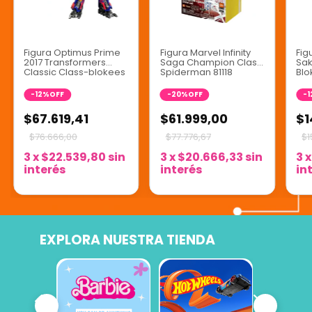
Figura Optimus Prime
Figura Marvel Infinity
Fig
2017 Transformers
Saga Champion Class
Sak
Classic Class-blokees
Spiderman 81118
Blo
Ser
-
12
%
OFF
-
20
%
OFF
-
1
$67.619,41
$61.999,00
$1
$76.666,00
$77.776,67
$1
3
x
$22.539,80
sin
3
x
$20.666,33
sin
3
interés
interés
in
EXPLORA NUESTRA TIENDA