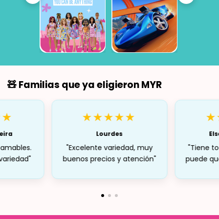
🧸 Familias que ya eligieron MYR
eira
Lourdes
El
 amables.
"Excelente variedad, muy
"Tiene t
variedad"
buenos precios y atención"
puede que